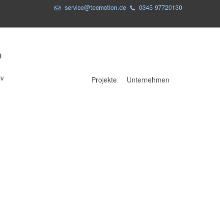
service@tecmotion.de
0345 97720130
iv
Projekte
Unternehmen