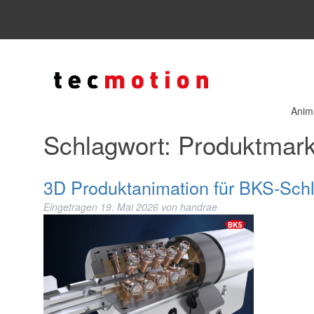
Anim
Schlagwort:
Produktmark
3D Produktanimation für BKS-Sch
Eingetragen
19. Mai 2026
von
handrae