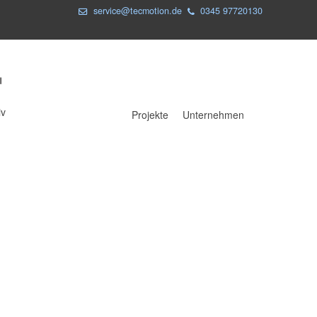
service@tecmotion.de
0345 97720130
iv
Projekte
Unternehmen
Projekte
Unternehmen