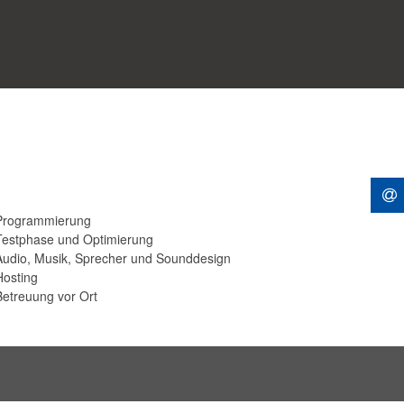
Entwicklung individueller Spielkonzepte
ktwelten und Applikationen eintauchen und vermitteln Sie
ves Erlebnis. Ob als Spiel, Messeanwendung oder E-
ualisierung oder als Simulation — mit virtueller Realität
merfahrungen und heben Ihre Kommunikation auf ein völlig
Programmierung
Testphase und Optimierung
tigungen
Audio, Musik, Sprecher und Sounddesign
rtainment, Infotainment)
Hosting
n (für Smartphones und Tablets)
Betreuung vor Ort
alisierung von Arbeitsprozessen und Arbeitsschritten
eine Kunststoffspritzmaschine. Die Anwendung dient
 anklickbare Spots an der Maschine geben