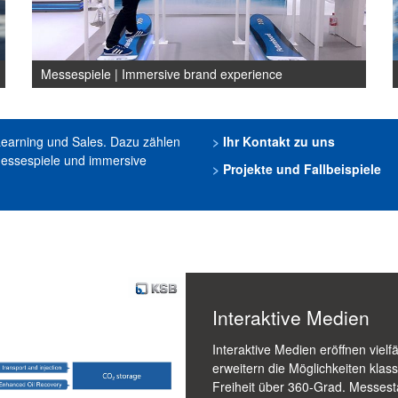
Messespiele | Immersive brand experience
Learning und Sales. Dazu zählen
>
Ihr Kontakt zu uns
Messespiele und immersive
>
Projekte und Fallbeispiele
Interaktive Medien
Interaktive Medien eröffnen vielf
erweitern die Möglichkeiten klas
Freiheit über 360-Grad. Messes