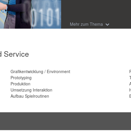
Messespiel für die LKH
Mehr zum Thema
Lassen Sie Ihre Kunden in Produ
so ein beeindruckendes immersi
Learning-Solution, interaktive Vis
d Service
schaffen Sie eindrucksvolle Rau
neues Level.
Grafikentwicklung / Environment
Einige Anwendungsgebiete:
Prototyping
Virtuelle Rundgänge und Besich
Produktion
Virtual Reality (VR)-Spiele (Ente
Umsetzung Interaktion
Augmented Reality (AR)-Lösunge
Aufbau Spielroutinen
Mixed Reality (MR) z.B. zur Visu
.
Bild links:
AR Anwendung auf dem iPad für 
Schulungszwecken. Verschiedene