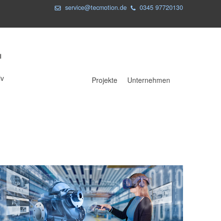
service@tecmotion.de
0345 97720130
iv
Projekte
Unternehmen