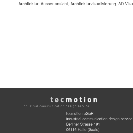
Architektur, Aussenansicht, Architekturvisualisierung, 3D Visu
tecmotion eGbR
industrial communication.design service
Berliner Strasse 191
06116 Halle (Saale)