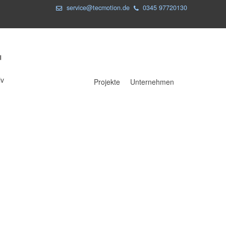
service@tecmotion.de
0345 97720130
iv
Projekte
Unternehmen