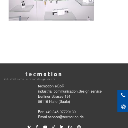
tecmotion eGbR
industrial communication.design service
Berliner Strasse 191
06116 Halle (Saale)
Fon
+49 345 97720130
Email
service@tecmotion.de