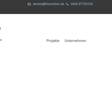
service@tecmotion.de
0345 97720130
iv
Projekte
Unternehmen