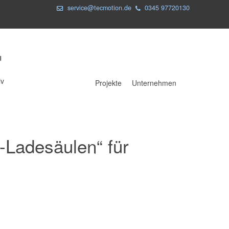
service@tecmotion.de
0345 97720130
iv
Projekte
Unternehmen
Projekte
Unternehmen
-Ladesäulen“ für