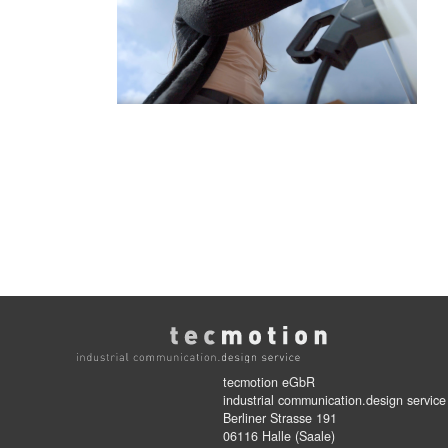
tecmotion eGbR
industrial communication.design service
Berliner Strasse 191
06116 Halle (Saale)