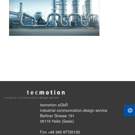
tecmotion eGbR
industrial communication.design service
Berliner Strasse 191
06116 Halle (Saale)
Fon
+49 345 97720130