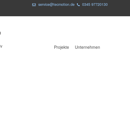
service@tecmotion.de
0345 97720130
iv
Projekte
Unternehmen
Projekte
Unternehmen