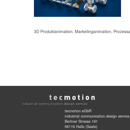
3D Produktanimation, Marketinganimation, Prozessa
tecmotion eGbR
industrial communication.design service
Berliner Strasse 191
06116 Halle (Saale)