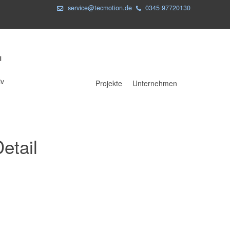
service@tecmotion.de
0345 97720130
iv
Projekte
Unternehmen
Projekte
Unternehmen
etail