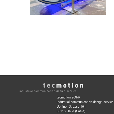
tecmotion eGbR
industrial communication.design service
Berliner Strasse 191
06116 Halle (Saale)