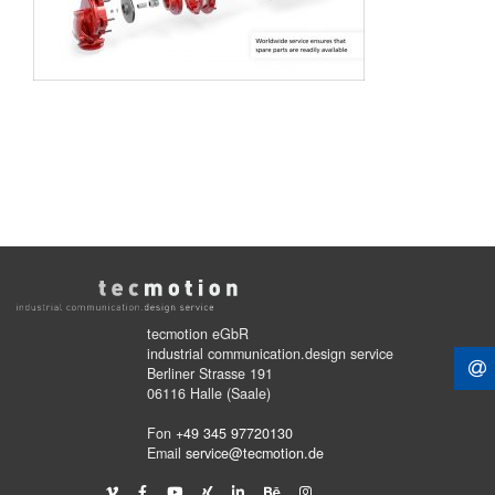
tecmotion eGbR
industrial communication.design service
Berliner Strasse 191
06116 Halle (Saale)
Fon
+49 345 97720130
Email
service@tecmotion.de