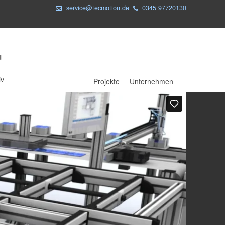
service@tecmotion.de
0345 97720130
iv
Projekte
Unternehmen