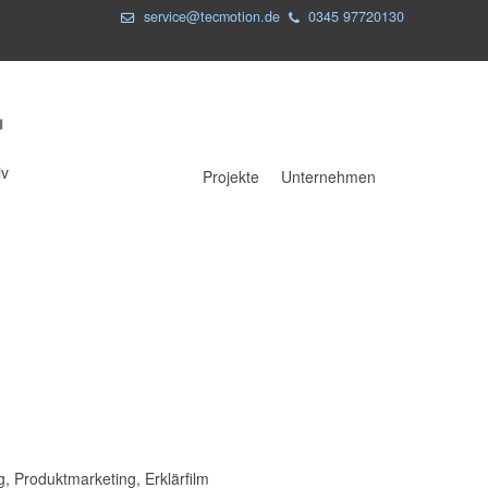
service@tecmotion.de
0345 97720130
iv
Projekte
Unternehmen
, Produktmarketing, Erklärfilm