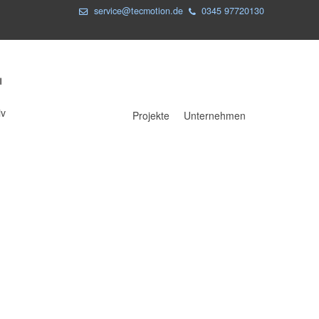
service@tecmotion.de
0345 97720130
iv
Projekte
Unternehmen