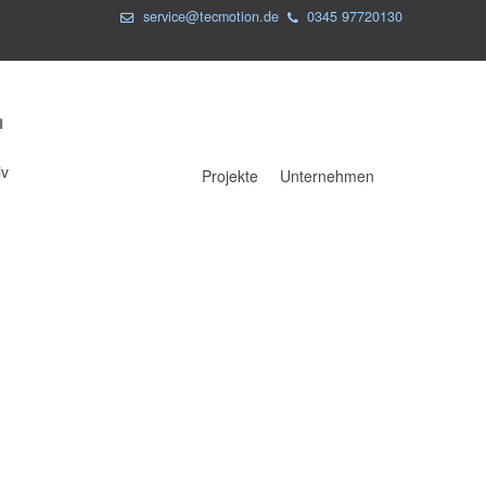
service@tecmotion.de
0345 97720130
iv
Projekte
Unternehmen