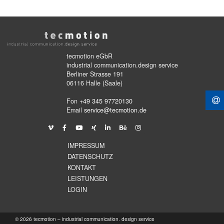
tecmotion eGbR
industrial communication.design service
Berliner Strasse 191
06116 Halle (Saale)
Fon
+49 345 97720130
Email
service@tecmotion.de
IMPRESSUM
DATENSCHUTZ
KONTAKT
LEISTUNGEN
LOGIN
© 2026 tecmotion – industrial communication. design service