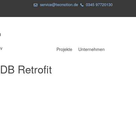
service@tecmotion.de
0345 97720130
iv
Projekte
Unternehmen
DB Retrofit