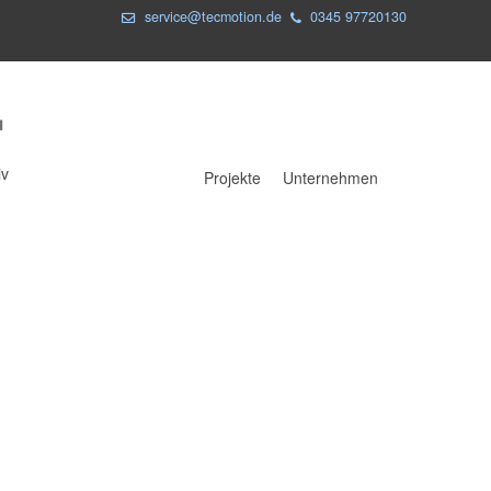
service@tecmotion.de
0345 97720130
iv
Projekte
Unternehmen