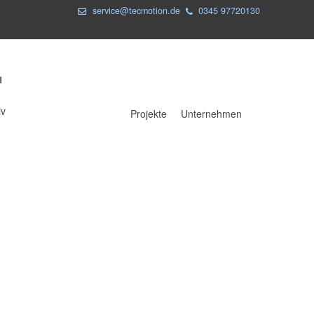
service@tecmotion.de
0345 97720130
iv
Projekte
Unternehmen