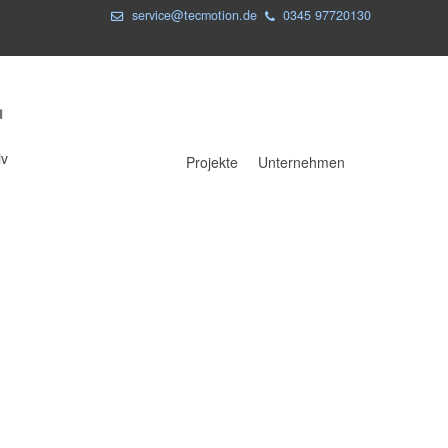
service@tecmotion.de
0345 97720130
iv
Projekte
Unternehmen