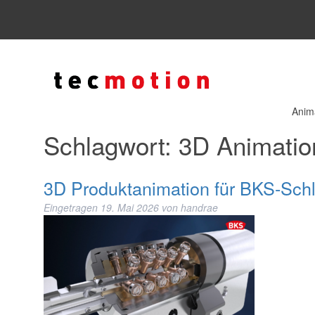
Anim
Schlagwort:
3D Animatio
3D Produktanimation für BKS-Sch
Eingetragen
19. Mai 2026
von
handrae