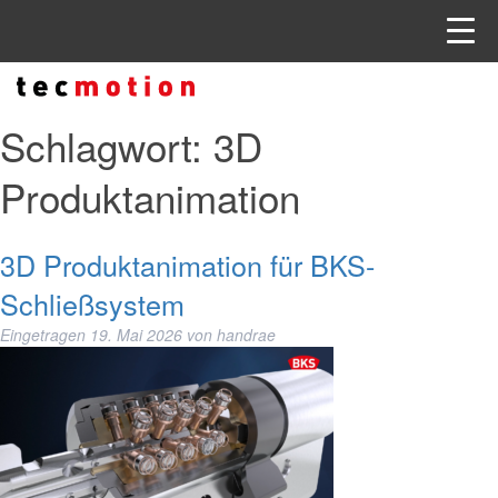
Schlagwort:
3D
Produktanimation
3D Produktanimation für BKS-
Schließsystem
Eingetragen
19. Mai 2026
von
handrae