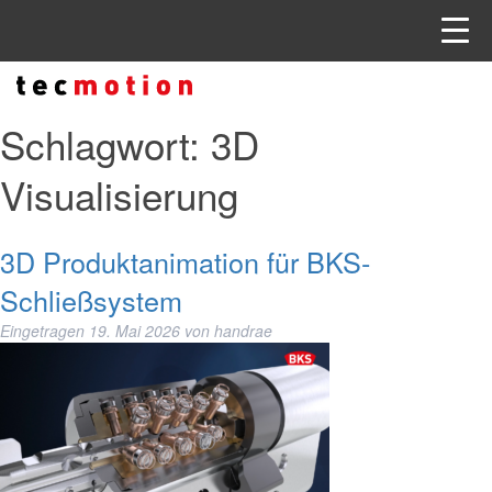
Schlagwort:
3D
Visualisierung
3D Produktanimation für BKS-
Schließsystem
Eingetragen
19. Mai 2026
von
handrae