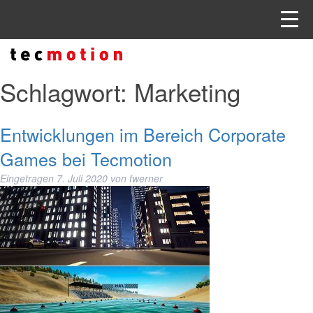
Schlagwort:
Marketing
Entwicklungen im Bereich Corporate
Games bei Tecmotion
Eingetragen
7. Juli 2020
von
fwerner