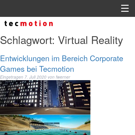
Schlagwort:
Virtual Reality
Entwicklungen im Bereich Corporate
Games bei Tecmotion
Eingetragen
7. Juli 2020
von
fwerner